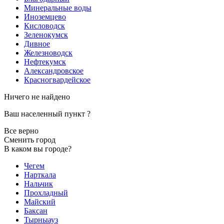
Минеральные воды
Иноземцево
Кисловодск
Зеленокумск
Дивное
Железноводск
Нефтекумск
Александровское
Красногвардейское
Ничего не найдено
Ваш населенный пункт
?
Все верно
Сменить город
В каком вы городе?
Чегем
Нарткала
Нальчик
Прохладный
Майский
Баксан
Тырныауз