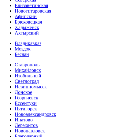
Елизаветинская
Новотитаровская
Афипский
Брюховецкая
Хадыженск
Ахтырский
Владикавказ
Моздок
Беслан
Ставрополь
Михайловск
Изобильный
Светлоград
Невинномысск
Донское
Георгиевск
Ессентуки
Пятигорск
Новоалександровск
Ипатово
Лермонтов
Новопавловск
Благодарный