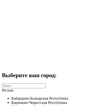
Комплекты домофонов
СКУД
Домофоны CTV
Портфолио
Услуги
Акции
Калькулятор
Контакты
Заказать звонок
Выберите ваш город:
Регион
Кабардино-Балкарская Республика
Карачаево-Черкесская Республика