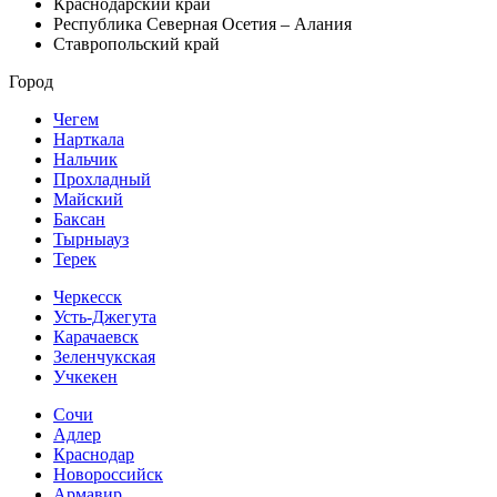
Краснодарский край
Республика Северная Осетия – Алания
Ставропольский край
Город
Чегем
Нарткала
Нальчик
Прохладный
Майский
Баксан
Тырныауз
Терек
Черкесск
Усть-Джегута
Карачаевск
Зеленчукская
Учкекен
Сочи
Адлер
Краснодар
Новороссийск
Армавир