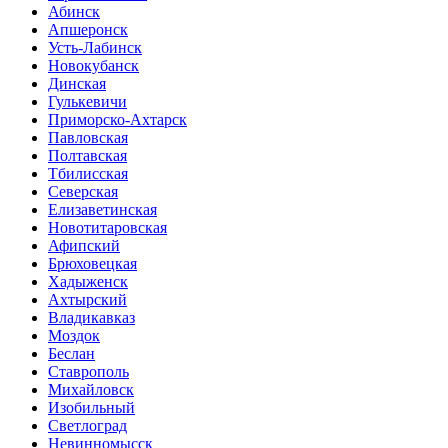
Абинск
Апшеронск
Усть-Лабинск
Новокубанск
Динская
Гулькевичи
Приморско-Ахтарск
Павловская
Полтавская
Тбилисская
Северская
Елизаветинская
Новотитаровская
Афипский
Брюховецкая
Хадыженск
Ахтырский
Владикавказ
Моздок
Беслан
Ставрополь
Михайловск
Изобильный
Светлоград
Невинномысск