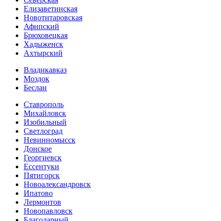
Елизаветинская
Новотитаровская
Афипский
Брюховецкая
Хадыженск
Ахтырский
Владикавказ
Моздок
Беслан
Ставрополь
Михайловск
Изобильный
Светлоград
Невинномысск
Донское
Георгиевск
Ессентуки
Пятигорск
Новоалександровск
Ипатово
Лермонтов
Новопавловск
Благодарный