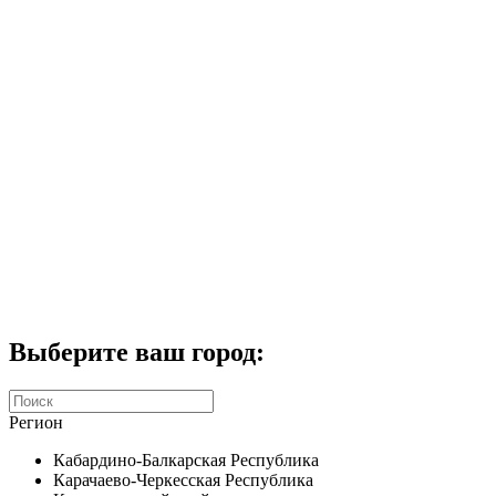
Комплекты домофонов
СКУД
Домофоны CTV
Портфолио
Услуги
Акции
Калькулятор
Контакты
Заказать звонок
Выберите ваш город:
Регион
Кабардино-Балкарская Республика
Карачаево-Черкесская Республика