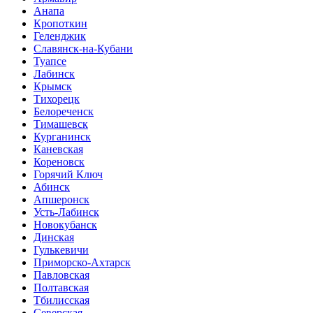
Анапа
Кропоткин
Геленджик
Славянск-на-Кубани
Туапсе
Лабинск
Крымск
Тихорецк
Белореченск
Тимашевск
Курганинск
Каневская
Кореновск
Горячий Ключ
Абинск
Апшеронск
Усть-Лабинск
Новокубанск
Динская
Гулькевичи
Приморско-Ахтарск
Павловская
Полтавская
Тбилисская
Северская