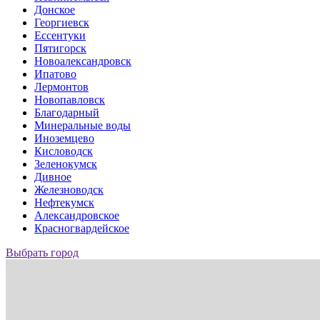
Донское
Георгиевск
Ессентуки
Пятигорск
Новоалександровск
Ипатово
Лермонтов
Новопавловск
Благодарный
Минеральные воды
Иноземцево
Кисловодск
Зеленокумск
Дивное
Железноводск
Нефтекумск
Александровское
Красногвардейское
Выбрать город