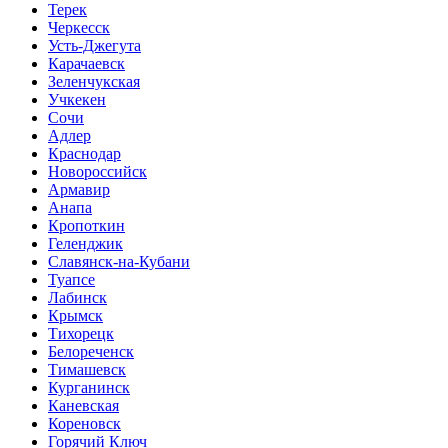
Терек
Черкесск
Усть-Джегута
Карачаевск
Зеленчукская
Учкекен
Сочи
Адлер
Краснодар
Новороссийск
Армавир
Анапа
Кропоткин
Геленджик
Славянск-на-Кубани
Туапсе
Лабинск
Крымск
Тихорецк
Белореченск
Тимашевск
Курганинск
Каневская
Кореновск
Горячий Ключ