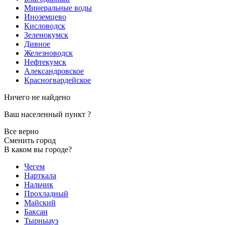
Минеральные воды
Иноземцево
Кисловодск
Зеленокумск
Дивное
Железноводск
Нефтекумск
Александровское
Красногвардейское
Ничего не найдено
Ваш населенный пункт
?
Все верно
Сменить город
В каком вы городе?
Чегем
Нарткала
Нальчик
Прохладный
Майский
Баксан
Тырныауз