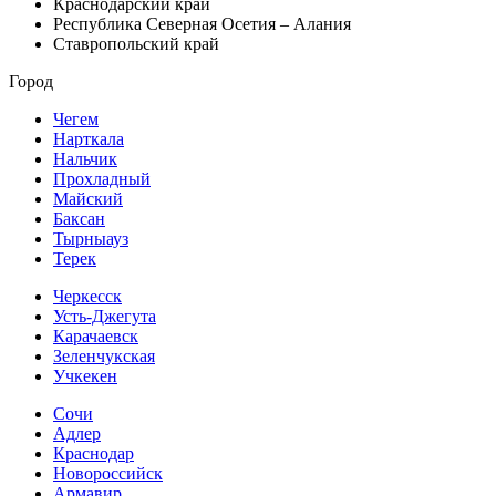
Краснодарский край
Республика Северная Осетия – Алания
Ставропольский край
Город
Чегем
Нарткала
Нальчик
Прохладный
Майский
Баксан
Тырныауз
Терек
Черкесск
Усть-Джегута
Карачаевск
Зеленчукская
Учкекен
Сочи
Адлер
Краснодар
Новороссийск
Армавир