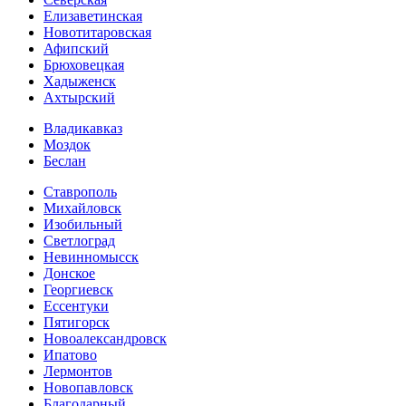
Елизаветинская
Новотитаровская
Афипский
Брюховецкая
Хадыженск
Ахтырский
Владикавказ
Моздок
Беслан
Ставрополь
Михайловск
Изобильный
Светлоград
Невинномысск
Донское
Георгиевск
Ессентуки
Пятигорск
Новоалександровск
Ипатово
Лермонтов
Новопавловск
Благодарный