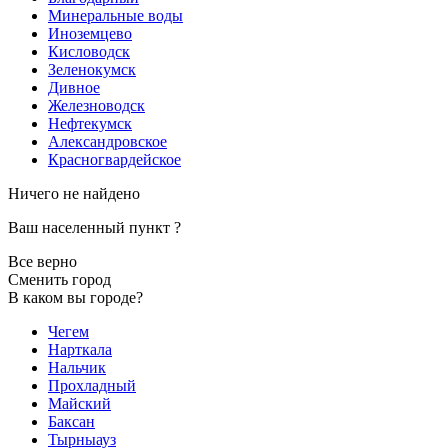
Минеральные воды
Иноземцево
Кисловодск
Зеленокумск
Дивное
Железноводск
Нефтекумск
Александровское
Красногвардейское
Ничего не найдено
Ваш населенный пункт
?
Все верно
Сменить город
В каком вы городе?
Чегем
Нарткала
Нальчик
Прохладный
Майский
Баксан
Тырныауз