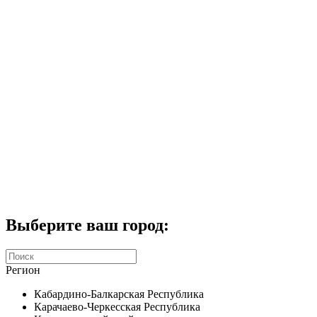
Комплекты домофонов
СКУД
Домофоны CTV
Портфолио
Услуги
Акции
Калькулятор
Контакты
Заказать звонок
Выберите ваш город:
Регион
Кабардино-Балкарская Республика
Карачаево-Черкесская Республика