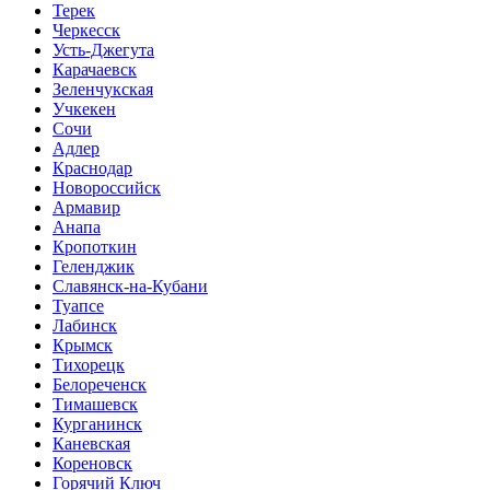
Терек
Черкесск
Усть-Джегута
Карачаевск
Зеленчукская
Учкекен
Сочи
Адлер
Краснодар
Новороссийск
Армавир
Анапа
Кропоткин
Геленджик
Славянск-на-Кубани
Туапсе
Лабинск
Крымск
Тихорецк
Белореченск
Тимашевск
Курганинск
Каневская
Кореновск
Горячий Ключ