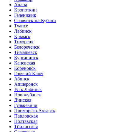
Анапа
Кропоткин
Геленджик
Славянск-на-Кубани
Туапсе
Лабинск
Крымск
Тихорецк
Белореченск
Тимашевск
Курганинск
Каневская
Кореновск
Горячий Ключ
Абинск
Апшеронск
Усть-Лабинск
Новокубанск
Динская
Гулькевичи
Приморско-Ахтарск
Павловская
Полтавская
Тбилисская
Северская