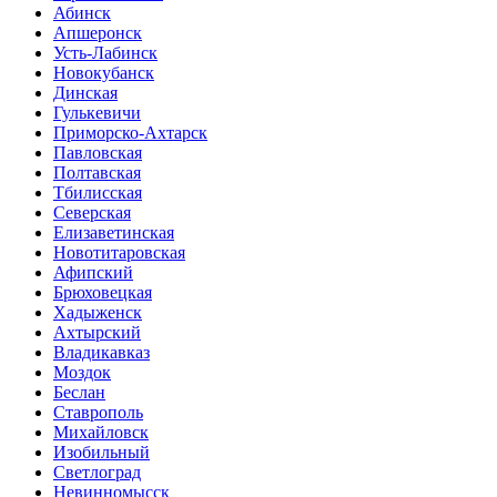
Абинск
Апшеронск
Усть-Лабинск
Новокубанск
Динская
Гулькевичи
Приморско-Ахтарск
Павловская
Полтавская
Тбилисская
Северская
Елизаветинская
Новотитаровская
Афипский
Брюховецкая
Хадыженск
Ахтырский
Владикавказ
Моздок
Беслан
Ставрополь
Михайловск
Изобильный
Светлоград
Невинномысск