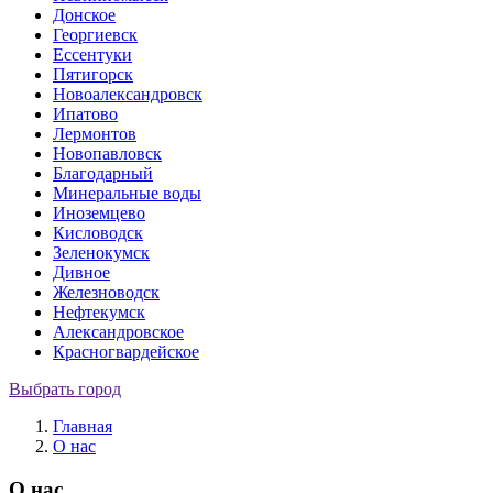
Донское
Георгиевск
Ессентуки
Пятигорск
Новоалександровск
Ипатово
Лермонтов
Новопавловск
Благодарный
Минеральные воды
Иноземцево
Кисловодск
Зеленокумск
Дивное
Железноводск
Нефтекумск
Александровское
Красногвардейское
Выбрать город
Главная
О нас
О нас