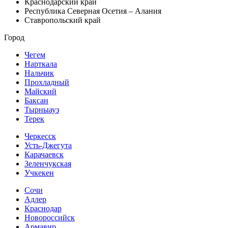
Краснодарский край
Республика Северная Осетия – Алания
Ставропольский край
Город
Чегем
Нарткала
Нальчик
Прохладный
Майский
Баксан
Тырныауз
Терек
Черкесск
Усть-Джегута
Карачаевск
Зеленчукская
Учкекен
Сочи
Адлер
Краснодар
Новороссийск
Армавир