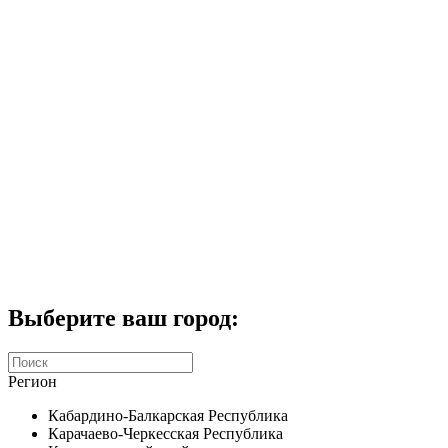
Комплекты домофонов
СКУД
Домофоны CTV
Портфолио
Услуги
Акции
Калькулятор
Контакты
Заказать звонок
Выберите ваш город:
Регион
Кабардино-Балкарская Республика
Карачаево-Черкесская Республика