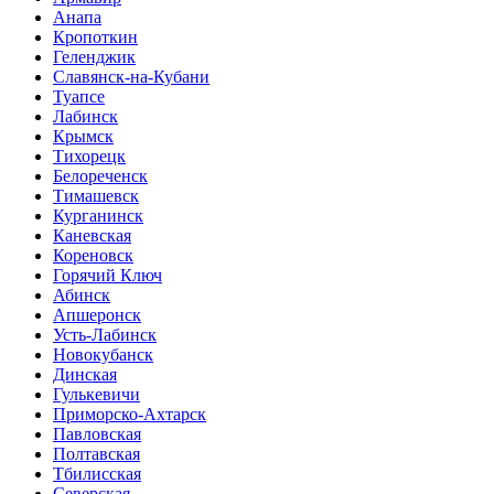
Анапа
Кропоткин
Геленджик
Славянск-на-Кубани
Туапсе
Лабинск
Крымск
Тихорецк
Белореченск
Тимашевск
Курганинск
Каневская
Кореновск
Горячий Ключ
Абинск
Апшеронск
Усть-Лабинск
Новокубанск
Динская
Гулькевичи
Приморско-Ахтарск
Павловская
Полтавская
Тбилисская
Северская