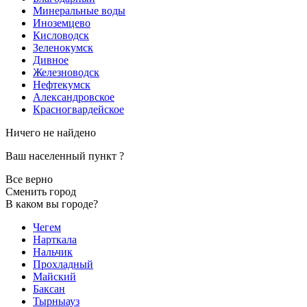
Минеральные воды
Иноземцево
Кисловодск
Зеленокумск
Дивное
Железноводск
Нефтекумск
Александровское
Красногвардейское
Ничего не найдено
Ваш населенный пункт
?
Все верно
Сменить город
В каком вы городе?
Чегем
Нарткала
Нальчик
Прохладный
Майский
Баксан
Тырныауз