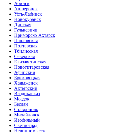
Абинск
Апшеронск
Усть-Лабинск
Новокубанск
Динская
Гулькевичи
Приморско-Ахтарск
Павловская
Полтавская
Тбилисская
Северская
Елизаветинская
Новотитаровская
Афипский
Брюховецкая
Хадыженск
Ахтырский
Владикавказ
Моздок
Беслан
Ставрополь
Михайловск
Изобильный
Светлоград
Невинномысск