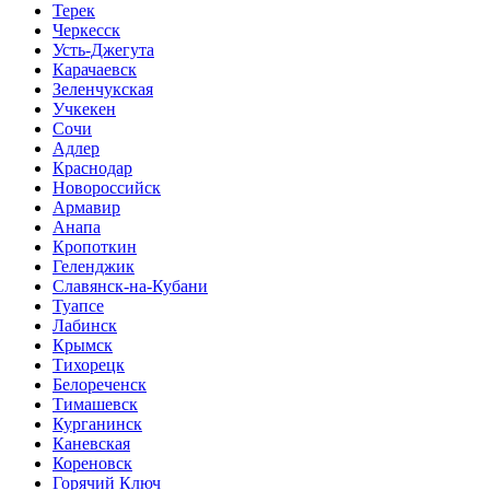
Терек
Черкесск
Усть-Джегута
Карачаевск
Зеленчукская
Учкекен
Сочи
Адлер
Краснодар
Новороссийск
Армавир
Анапа
Кропоткин
Геленджик
Славянск-на-Кубани
Туапсе
Лабинск
Крымск
Тихорецк
Белореченск
Тимашевск
Курганинск
Каневская
Кореновск
Горячий Ключ