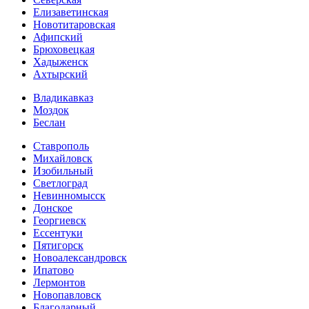
Елизаветинская
Новотитаровская
Афипский
Брюховецкая
Хадыженск
Ахтырский
Владикавказ
Моздок
Беслан
Ставрополь
Михайловск
Изобильный
Светлоград
Невинномысск
Донское
Георгиевск
Ессентуки
Пятигорск
Новоалександровск
Ипатово
Лермонтов
Новопавловск
Благодарный