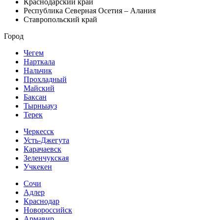
Краснодарский край
Республика Северная Осетия – Алания
Ставропольский край
Город
Чегем
Нарткала
Нальчик
Прохладный
Майский
Баксан
Тырныауз
Терек
Черкесск
Усть-Джегута
Карачаевск
Зеленчукская
Учкекен
Сочи
Адлер
Краснодар
Новороссийск
Армавир