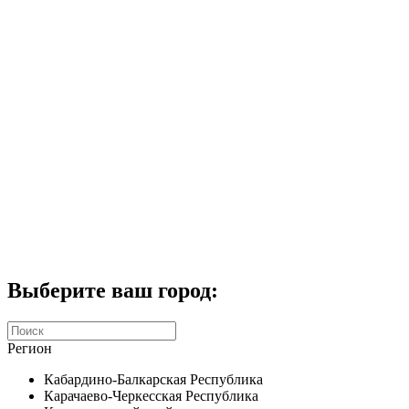
Комплекты домофонов
СКУД
Домофоны CTV
Портфолио
Услуги
Акции
Калькулятор
Контакты
Заказать звонок
Выберите ваш город:
Регион
Кабардино-Балкарская Республика
Карачаево-Черкесская Республика