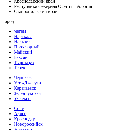
Краснодарский край
Республика Северная Осетия – Алания
Ставропольский край
Город
Чегем
Нарткала
Нальчик
Прохладный
Майский
Баксан
Тырныауз
Терек
Черкесск
Усть-Джегута
Карачаевск
Зеленчукская
Учкекен
Сочи
Адлер
Краснодар
Новороссийск
Армавир