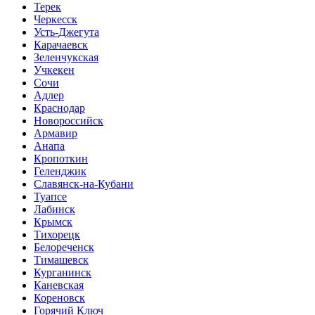
Терек
Черкесск
Усть-Джегута
Карачаевск
Зеленчукская
Учкекен
Сочи
Адлер
Краснодар
Новороссийск
Армавир
Анапа
Кропоткин
Геленджик
Славянск-на-Кубани
Туапсе
Лабинск
Крымск
Тихорецк
Белореченск
Тимашевск
Курганинск
Каневская
Кореновск
Горячий Ключ