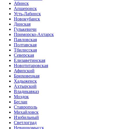
Абинск
Апшеронск
Усть-Лабинск
Новокубанск
Динская
Гулькевичи
Приморско-Ахтарск
Павловская
Полтавская
Тбилисская
Северская
Елизаветинская
Новотитаровская
Афипский
Брюховецкая
Хадыженск
Ахтырский
Владикавказ
Моздок
Беслан
Ставрополь
Михайловск
Изобильный
Светлоград
Невинномысск