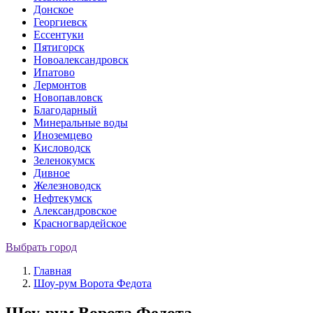
Донское
Георгиевск
Ессентуки
Пятигорск
Новоалександровск
Ипатово
Лермонтов
Новопавловск
Благодарный
Минеральные воды
Иноземцево
Кисловодск
Зеленокумск
Дивное
Железноводск
Нефтекумск
Александровское
Красногвардейское
Выбрать город
Главная
Шоу-рум Ворота Федота
Шоу-рум Ворота Федота