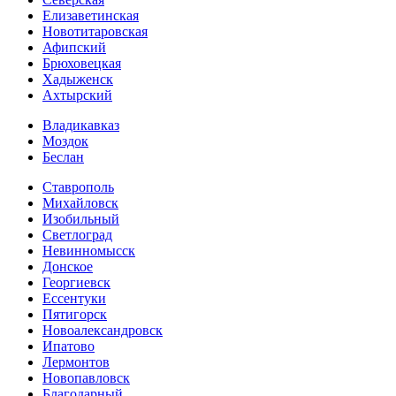
Елизаветинская
Новотитаровская
Афипский
Брюховецкая
Хадыженск
Ахтырский
Владикавказ
Моздок
Беслан
Ставрополь
Михайловск
Изобильный
Светлоград
Невинномысск
Донское
Георгиевск
Ессентуки
Пятигорск
Новоалександровск
Ипатово
Лермонтов
Новопавловск
Благодарный