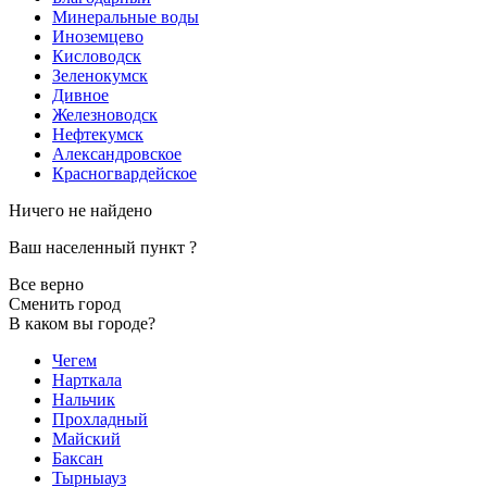
Минеральные воды
Иноземцево
Кисловодск
Зеленокумск
Дивное
Железноводск
Нефтекумск
Александровское
Красногвардейское
Ничего не найдено
Ваш населенный пункт
?
Все верно
Сменить город
В каком вы городе?
Чегем
Нарткала
Нальчик
Прохладный
Майский
Баксан
Тырныауз