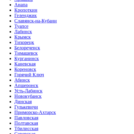
Анапа
Кропоткин
Геленджик
Славянск-на-Кубани
Туапсе
Лабинск
Крымск
Тихорецк
Белореченск
Тимашевск
Курганинск
Каневская
Кореновск
Горячий Ключ
Абинск
Апшеронск
Усть-Лабинск
Новокубанск
Динская
Гулькевичи
Приморско-Ахтарск
Павловская
Полтавская
Тбилисская
Северская