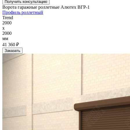
Получить консультацию
Ворота гаражные роллетные Алютех ВГР-1
Профиль роллетный
Trend
2000
x
2000
мм
41 360 ₽
Заказать