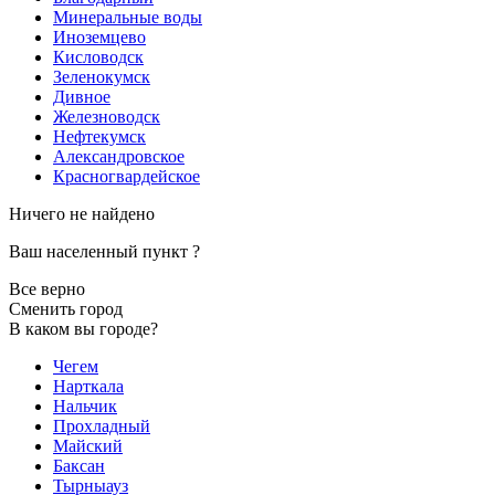
Минеральные воды
Иноземцево
Кисловодск
Зеленокумск
Дивное
Железноводск
Нефтекумск
Александровское
Красногвардейское
Ничего не найдено
Ваш населенный пункт
?
Все верно
Сменить город
В каком вы городе?
Чегем
Нарткала
Нальчик
Прохладный
Майский
Баксан
Тырныауз