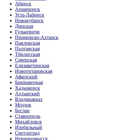
Абинск
Апшеронск
Усть-Лабинск
Новокубанск
Динская
Гулькевичи
Приморско-Ахтарск
Павловская
Полтавская
Тбилисская
Северская
Елизаветинская
Новотитаровская
Афипский
Брюховецкая
Хадыженск
Ахтырский
Владикавказ
Моздок
Беслан
Ставрополь
Михайловск
Изобильный
Светлоград
Невинномысск