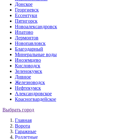
Донское
Георгиевск
Ессентуки
Пятигорск
Новоалександровск
Ипатово
Лермонтов
Новопавловск
Благодарный
Минеральные воды
Иноземцево
Кисловодск
Зеленокумск
Дивное
Железноводск
Нефтекумск
Александровское
Красногвардейское
Выбрать город
Главная
Ворота
Гаражные
Роллетные