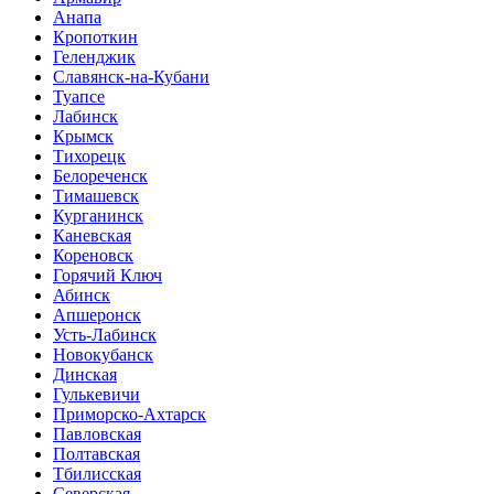
Анапа
Кропоткин
Геленджик
Славянск-на-Кубани
Туапсе
Лабинск
Крымск
Тихорецк
Белореченск
Тимашевск
Курганинск
Каневская
Кореновск
Горячий Ключ
Абинск
Апшеронск
Усть-Лабинск
Новокубанск
Динская
Гулькевичи
Приморско-Ахтарск
Павловская
Полтавская
Тбилисская
Северская