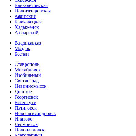
Елизаветинская
Новотитаровская
Афипский
Брюховецкая
Хадыженск
Ахтырский
Владикавказ
Моздок
Беслан
Ставрополь
Михайловск
Изобильный
Светлоград
Невинномысск
Донское
Георгиевск
Ессентуки
Пятигорск
Новоалександровск
Ипатово
Лермонтов
Новопавловск
Благодарный