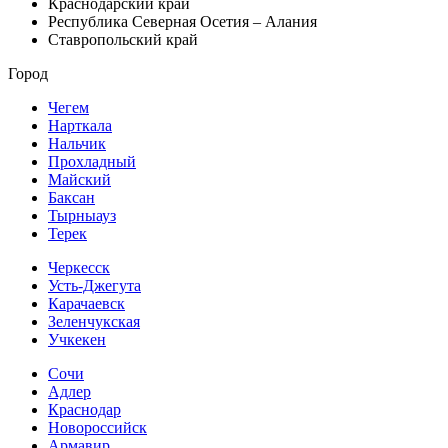
Краснодарский край
Республика Северная Осетия – Алания
Ставропольский край
Город
Чегем
Нарткала
Нальчик
Прохладный
Майский
Баксан
Тырныауз
Терек
Черкесск
Усть-Джегута
Карачаевск
Зеленчукская
Учкекен
Сочи
Адлер
Краснодар
Новороссийск
Армавир