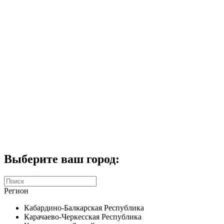
Комплекты домофонов
СКУД
Домофоны CTV
Портфолио
Услуги
Акции
Калькулятор
Контакты
Заказать звонок
Выберите ваш город:
Регион
Кабардино-Балкарская Республика
Карачаево-Черкесская Республика