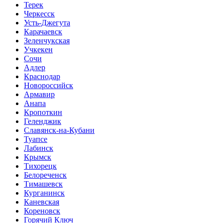
Терек
Черкесск
Усть-Джегута
Карачаевск
Зеленчукская
Учкекен
Сочи
Адлер
Краснодар
Новороссийск
Армавир
Анапа
Кропоткин
Геленджик
Славянск-на-Кубани
Туапсе
Лабинск
Крымск
Тихорецк
Белореченск
Тимашевск
Курганинск
Каневская
Кореновск
Горячий Ключ