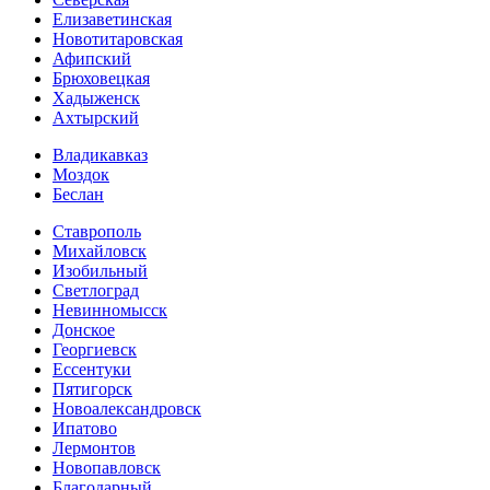
Елизаветинская
Новотитаровская
Афипский
Брюховецкая
Хадыженск
Ахтырский
Владикавказ
Моздок
Беслан
Ставрополь
Михайловск
Изобильный
Светлоград
Невинномысск
Донское
Георгиевск
Ессентуки
Пятигорск
Новоалександровск
Ипатово
Лермонтов
Новопавловск
Благодарный