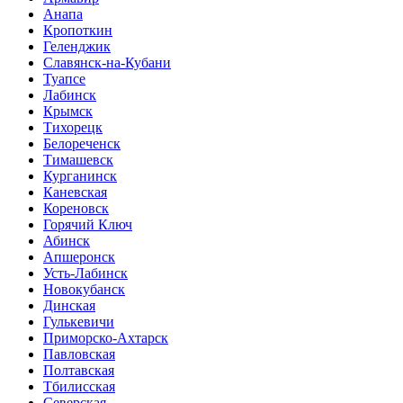
Анапа
Кропоткин
Геленджик
Славянск-на-Кубани
Туапсе
Лабинск
Крымск
Тихорецк
Белореченск
Тимашевск
Курганинск
Каневская
Кореновск
Горячий Ключ
Абинск
Апшеронск
Усть-Лабинск
Новокубанск
Динская
Гулькевичи
Приморско-Ахтарск
Павловская
Полтавская
Тбилисская
Северская