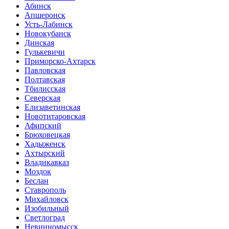
Абинск
Апшеронск
Усть-Лабинск
Новокубанск
Динская
Гулькевичи
Приморско-Ахтарск
Павловская
Полтавская
Тбилисская
Северская
Елизаветинская
Новотитаровская
Афипский
Брюховецкая
Хадыженск
Ахтырский
Владикавказ
Моздок
Беслан
Ставрополь
Михайловск
Изобильный
Светлоград
Невинномысск