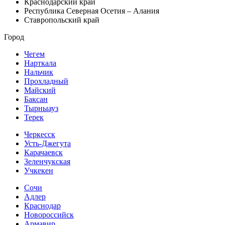
Краснодарский край
Республика Северная Осетия – Алания
Ставропольский край
Город
Чегем
Нарткала
Нальчик
Прохладный
Майский
Баксан
Тырныауз
Терек
Черкесск
Усть-Джегута
Карачаевск
Зеленчукская
Учкекен
Сочи
Адлер
Краснодар
Новороссийск
Армавир