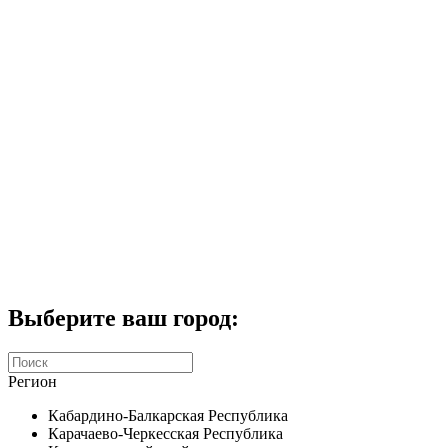
Комплекты домофонов
СКУД
Домофоны CTV
Портфолио
Услуги
Акции
Калькулятор
Контакты
Заказать звонок
Выберите ваш город:
Регион
Кабардино-Балкарская Республика
Карачаево-Черкесская Республика