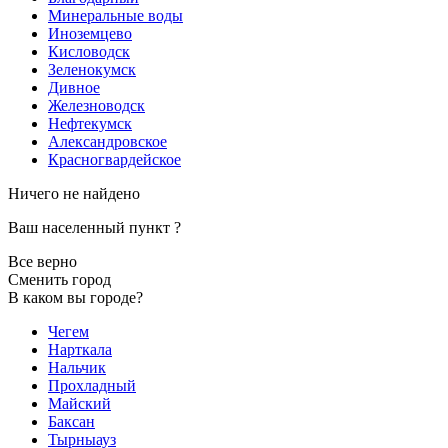
Минеральные воды
Иноземцево
Кисловодск
Зеленокумск
Дивное
Железноводск
Нефтекумск
Александровское
Красногвардейское
Ничего не найдено
Ваш населенный пункт
?
Все верно
Сменить город
В каком вы городе?
Чегем
Нарткала
Нальчик
Прохладный
Майский
Баксан
Тырныауз