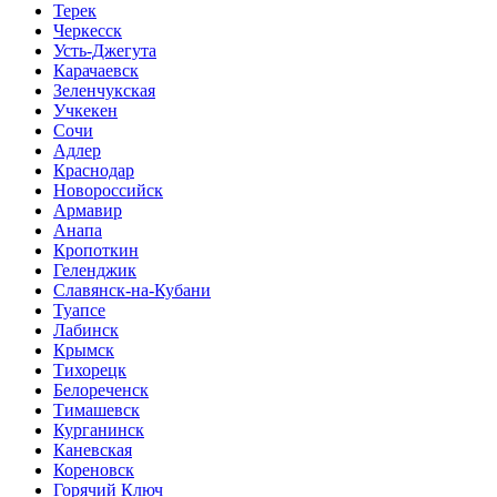
Терек
Черкесск
Усть-Джегута
Карачаевск
Зеленчукская
Учкекен
Сочи
Адлер
Краснодар
Новороссийск
Армавир
Анапа
Кропоткин
Геленджик
Славянск-на-Кубани
Туапсе
Лабинск
Крымск
Тихорецк
Белореченск
Тимашевск
Курганинск
Каневская
Кореновск
Горячий Ключ