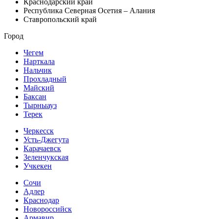
Краснодарский край
Республика Северная Осетия – Алания
Ставропольский край
Город
Чегем
Нарткала
Нальчик
Прохладный
Майский
Баксан
Тырныауз
Терек
Черкесск
Усть-Джегута
Карачаевск
Зеленчукская
Учкекен
Сочи
Адлер
Краснодар
Новороссийск
Армавир