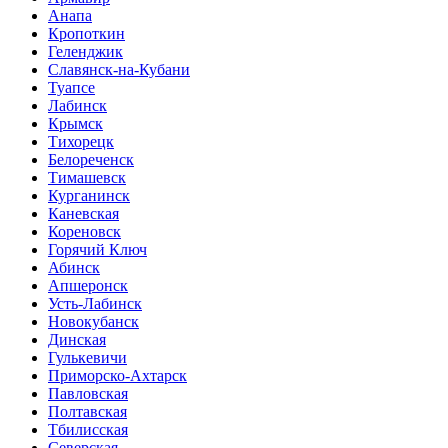
Анапа
Кропоткин
Геленджик
Славянск-на-Кубани
Туапсе
Лабинск
Крымск
Тихорецк
Белореченск
Тимашевск
Курганинск
Каневская
Кореновск
Горячий Ключ
Абинск
Апшеронск
Усть-Лабинск
Новокубанск
Динская
Гулькевичи
Приморско-Ахтарск
Павловская
Полтавская
Тбилисская
Северская