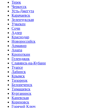
Терек
Черкесск
Усть-Джегута
Карачаевск
Зеленчукская
Учкекен
Сочи
Адлер
Краснодар
Новороссийск
Армавир
Анапа
Кропоткин
Геленджик
Славянск-на-Кубани
Туапсе
Лабинск
Крымск
Тихорецк
Белореченск
Тимашевск
Курганинск
Каневская
Кореновск
Горячий Ключ