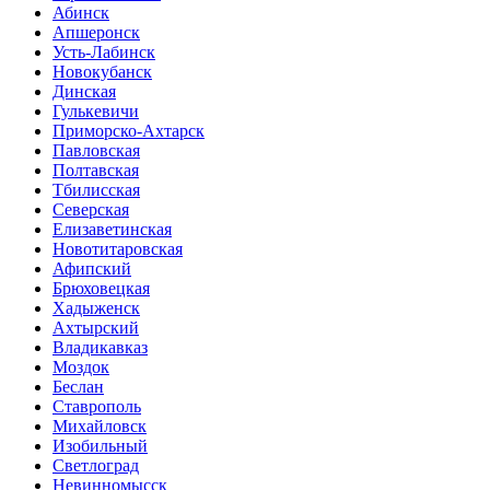
Абинск
Апшеронск
Усть-Лабинск
Новокубанск
Динская
Гулькевичи
Приморско-Ахтарск
Павловская
Полтавская
Тбилисская
Северская
Елизаветинская
Новотитаровская
Афипский
Брюховецкая
Хадыженск
Ахтырский
Владикавказ
Моздок
Беслан
Ставрополь
Михайловск
Изобильный
Светлоград
Невинномысск