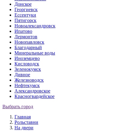
Донское
Георгиевск
Ессентуки
Пятигорск
Новоалександровск
Ипатово
Лермонтов
Новопавловск
Благодарный
Минеральные воды
Иноземцево
Кисловодск
Зеленокумск
Дивное
Железноводск
Нефтекумск
Александровское
Красногвардейское
Выбрать город
Главная
Рольставни
На двери