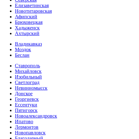
Елизаветинская
Новотитаровская
Афипский
Брюховецкая
Хадыженск
Ахтырский
Владикавказ
Моздок
Беслан
Ставрополь
Михайловск
Изобильный
Светлоград
Невинномысск
Донское
Георгиевск
Ессентуки
Пятигорск
Новоалександровск
Ипатово
Лермонтов
Новопавловск
Благодарный