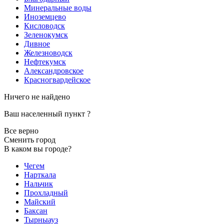
Минеральные воды
Иноземцево
Кисловодск
Зеленокумск
Дивное
Железноводск
Нефтекумск
Александровское
Красногвардейское
Ничего не найдено
Ваш населенный пункт
?
Все верно
Сменить город
В каком вы городе?
Чегем
Нарткала
Нальчик
Прохладный
Майский
Баксан
Тырныауз