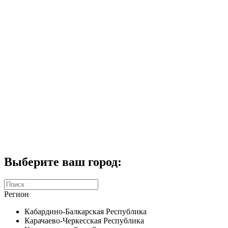
Комплекты домофонов
СКУД
Домофоны CTV
Портфолио
Услуги
Акции
Калькулятор
Контакты
Заказать звонок
Выберите ваш город:
Регион
Кабардино-Балкарская Республика
Карачаево-Черкесская Республика