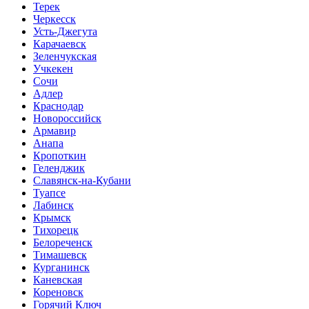
Терек
Черкесск
Усть-Джегута
Карачаевск
Зеленчукская
Учкекен
Сочи
Адлер
Краснодар
Новороссийск
Армавир
Анапа
Кропоткин
Геленджик
Славянск-на-Кубани
Туапсе
Лабинск
Крымск
Тихорецк
Белореченск
Тимашевск
Курганинск
Каневская
Кореновск
Горячий Ключ