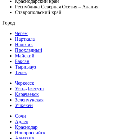
Краснодарский край
Республика Северная Осетия – Алания
Ставропольский край
Город
Чегем
Нарткала
Нальчик
Прохладный
Майский
Баксан
Тырныауз
Терек
Черкесск
Усть-Джегута
Карачаевск
Зеленчукская
Учкекен
Сочи
Адлер
Краснодар
Новороссийск
Армавир