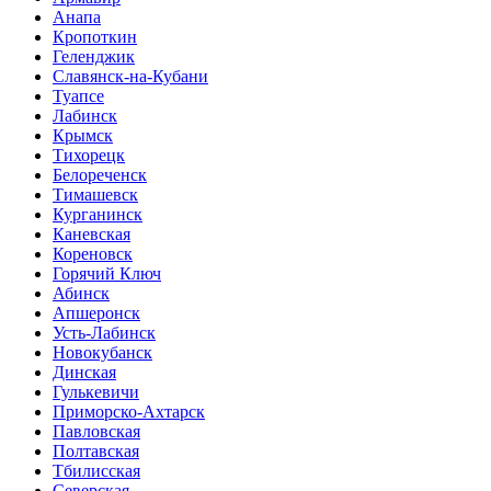
Анапа
Кропоткин
Геленджик
Славянск-на-Кубани
Туапсе
Лабинск
Крымск
Тихорецк
Белореченск
Тимашевск
Курганинск
Каневская
Кореновск
Горячий Ключ
Абинск
Апшеронск
Усть-Лабинск
Новокубанск
Динская
Гулькевичи
Приморско-Ахтарск
Павловская
Полтавская
Тбилисская
Северская