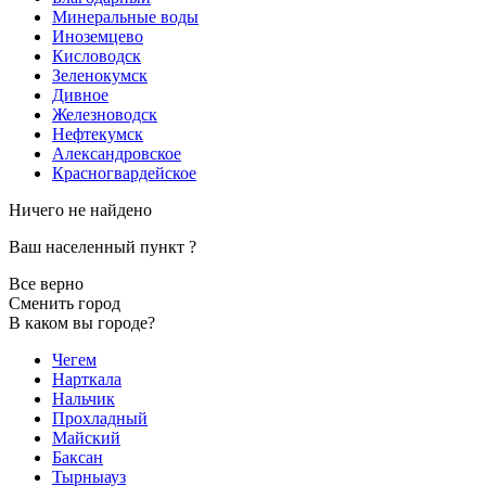
Минеральные воды
Иноземцево
Кисловодск
Зеленокумск
Дивное
Железноводск
Нефтекумск
Александровское
Красногвардейское
Ничего не найдено
Ваш населенный пункт
?
Все верно
Сменить город
В каком вы городе?
Чегем
Нарткала
Нальчик
Прохладный
Майский
Баксан
Тырныауз