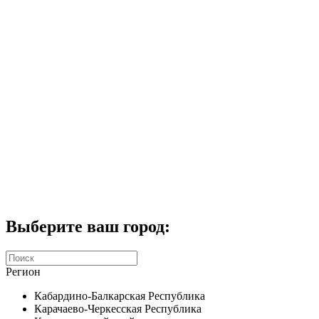
Комплекты домофонов
СКУД
Домофоны CTV
Портфолио
Услуги
Акции
Калькулятор
Контакты
Заказать звонок
Выберите ваш город:
Регион
Кабардино-Балкарская Республика
Карачаево-Черкесская Республика