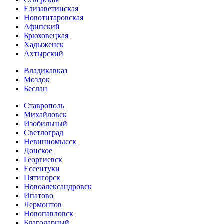
Елизаветинская
Новотитаровская
Афипский
Брюховецкая
Хадыженск
Ахтырский
Владикавказ
Моздок
Беслан
Ставрополь
Михайловск
Изобильный
Светлоград
Невинномысск
Донское
Георгиевск
Ессентуки
Пятигорск
Новоалександровск
Ипатово
Лермонтов
Новопавловск
Благодарный