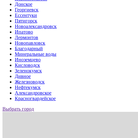
Донское
Георгиевск
Ессентуки
Пятигорск
Новоалександровск
Ипатово
Лермонтов
Новопавловск
Благодарный
Минеральные воды
Иноземцево
Кисловодск
Зеленокумск
Дивное
Железноводск
Нефтекумск
Александровское
Красногвардейское
Выбрать город