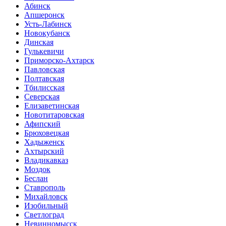
Абинск
Апшеронск
Усть-Лабинск
Новокубанск
Динская
Гулькевичи
Приморско-Ахтарск
Павловская
Полтавская
Тбилисская
Северская
Елизаветинская
Новотитаровская
Афипский
Брюховецкая
Хадыженск
Ахтырский
Владикавказ
Моздок
Беслан
Ставрополь
Михайловск
Изобильный
Светлоград
Невинномысск