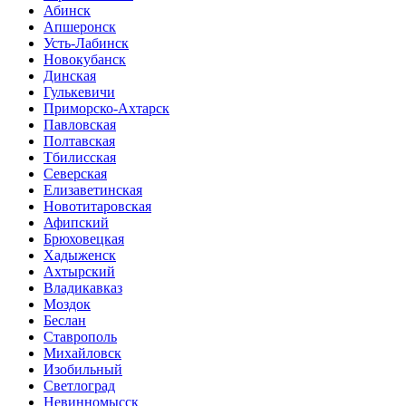
Абинск
Апшеронск
Усть-Лабинск
Новокубанск
Динская
Гулькевичи
Приморско-Ахтарск
Павловская
Полтавская
Тбилисская
Северская
Елизаветинская
Новотитаровская
Афипский
Брюховецкая
Хадыженск
Ахтырский
Владикавказ
Моздок
Беслан
Ставрополь
Михайловск
Изобильный
Светлоград
Невинномысск