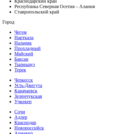
Краснодарский край
Республика Северная Осетия – Алания
Ставропольский край
Город
Чегем
Нарткала
Нальчик
Прохладный
Майский
Баксан
Тырныауз
Терек
Черкесск
Усть-Джегута
Карачаевск
Зеленчукская
Учкекен
Сочи
Адлер
Краснодар
Новороссийск
Армавир