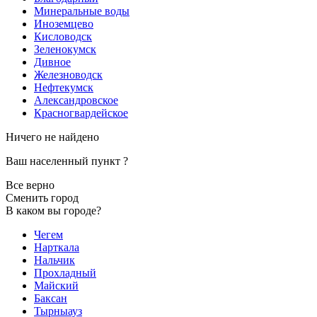
Минеральные воды
Иноземцево
Кисловодск
Зеленокумск
Дивное
Железноводск
Нефтекумск
Александровское
Красногвардейское
Ничего не найдено
Ваш населенный пункт
?
Все верно
Сменить город
В каком вы городе?
Чегем
Нарткала
Нальчик
Прохладный
Майский
Баксан
Тырныауз