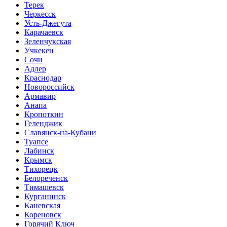
Терек
Черкесск
Усть-Джегута
Карачаевск
Зеленчукская
Учкекен
Сочи
Адлер
Краснодар
Новороссийск
Армавир
Анапа
Кропоткин
Геленджик
Славянск-на-Кубани
Туапсе
Лабинск
Крымск
Тихорецк
Белореченск
Тимашевск
Курганинск
Каневская
Кореновск
Горячий Ключ