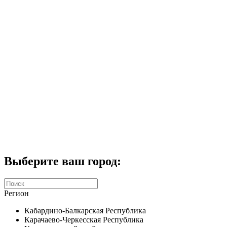
Комплекты домофонов
СКУД
Домофоны CTV
Портфолио
Услуги
Акции
Калькулятор
Контакты
Заказать звонок
Выберите ваш город:
Регион
Кабардино-Балкарская Республика
Карачаево-Черкесская Республика