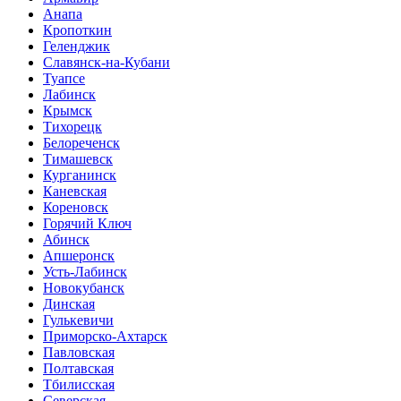
Анапа
Кропоткин
Геленджик
Славянск-на-Кубани
Туапсе
Лабинск
Крымск
Тихорецк
Белореченск
Тимашевск
Курганинск
Каневская
Кореновск
Горячий Ключ
Абинск
Апшеронск
Усть-Лабинск
Новокубанск
Динская
Гулькевичи
Приморско-Ахтарск
Павловская
Полтавская
Тбилисская
Северская