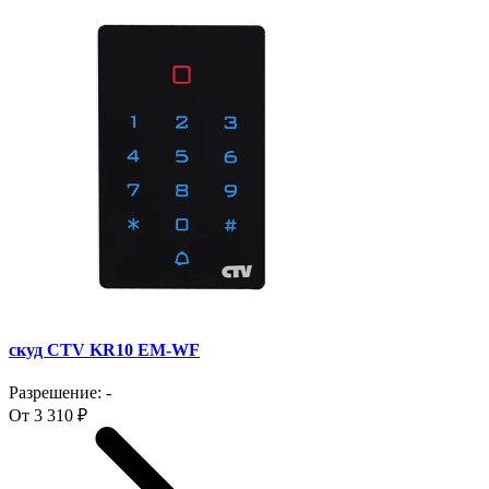
скуд CTV KR10 EM-WF
Разрешение: -
От 3 310 ₽