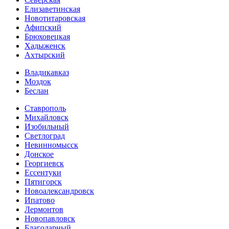
Елизаветинская
Новотитаровская
Афипский
Брюховецкая
Хадыженск
Ахтырский
Владикавказ
Моздок
Беслан
Ставрополь
Михайловск
Изобильный
Светлоград
Невинномысск
Донское
Георгиевск
Ессентуки
Пятигорск
Новоалександровск
Ипатово
Лермонтов
Новопавловск
Благодарный