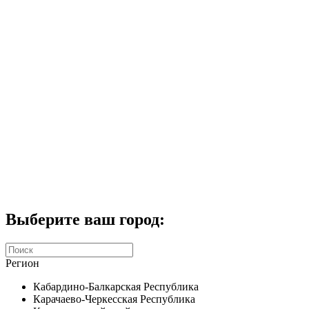
Комплекты домофонов
СКУД
Домофоны CTV
Портфолио
Услуги
Акции
Калькулятор
Контакты
Заказать звонок
Выберите ваш город:
Регион
Кабардино-Балкарская Республика
Карачаево-Черкесская Республика