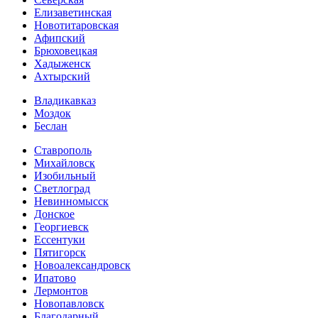
Елизаветинская
Новотитаровская
Афипский
Брюховецкая
Хадыженск
Ахтырский
Владикавказ
Моздок
Беслан
Ставрополь
Михайловск
Изобильный
Светлоград
Невинномысск
Донское
Георгиевск
Ессентуки
Пятигорск
Новоалександровск
Ипатово
Лермонтов
Новопавловск
Благодарный