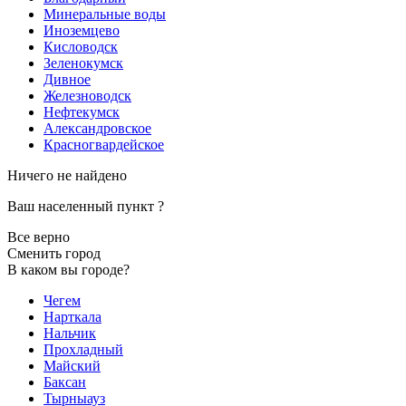
Минеральные воды
Иноземцево
Кисловодск
Зеленокумск
Дивное
Железноводск
Нефтекумск
Александровское
Красногвардейское
Ничего не найдено
Ваш населенный пункт
?
Все верно
Сменить город
В каком вы городе?
Чегем
Нарткала
Нальчик
Прохладный
Майский
Баксан
Тырныауз