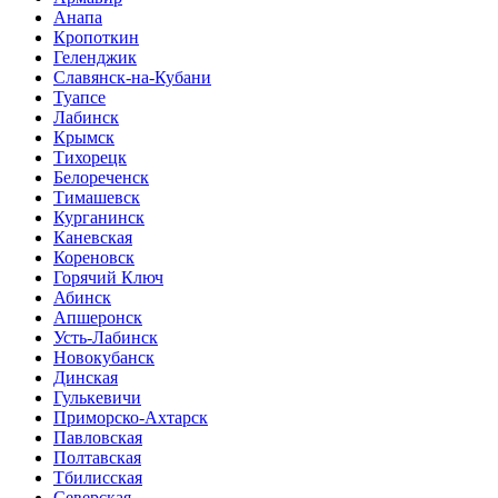
Анапа
Кропоткин
Геленджик
Славянск-на-Кубани
Туапсе
Лабинск
Крымск
Тихорецк
Белореченск
Тимашевск
Курганинск
Каневская
Кореновск
Горячий Ключ
Абинск
Апшеронск
Усть-Лабинск
Новокубанск
Динская
Гулькевичи
Приморско-Ахтарск
Павловская
Полтавская
Тбилисская
Северская