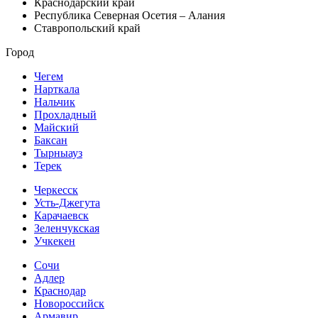
Краснодарский край
Республика Северная Осетия – Алания
Ставропольский край
Город
Чегем
Нарткала
Нальчик
Прохладный
Майский
Баксан
Тырныауз
Терек
Черкесск
Усть-Джегута
Карачаевск
Зеленчукская
Учкекен
Сочи
Адлер
Краснодар
Новороссийск
Армавир