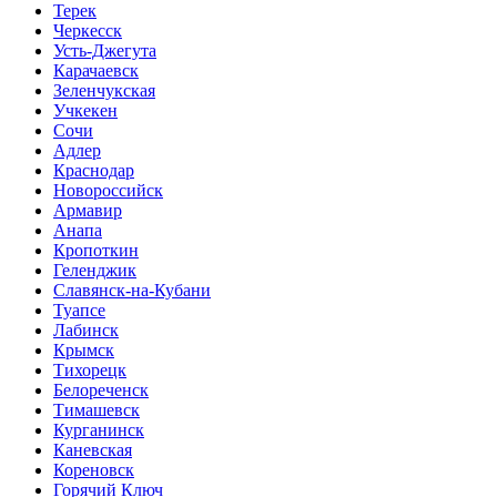
Терек
Черкесск
Усть-Джегута
Карачаевск
Зеленчукская
Учкекен
Сочи
Адлер
Краснодар
Новороссийск
Армавир
Анапа
Кропоткин
Геленджик
Славянск-на-Кубани
Туапсе
Лабинск
Крымск
Тихорецк
Белореченск
Тимашевск
Курганинск
Каневская
Кореновск
Горячий Ключ