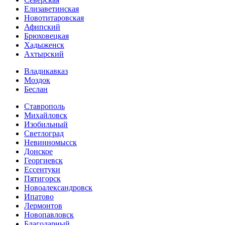
Елизаветинская
Новотитаровская
Афипский
Брюховецкая
Хадыженск
Ахтырский
Владикавказ
Моздок
Беслан
Ставрополь
Михайловск
Изобильный
Светлоград
Невинномысск
Донское
Георгиевск
Ессентуки
Пятигорск
Новоалександровск
Ипатово
Лермонтов
Новопавловск
Благодарный