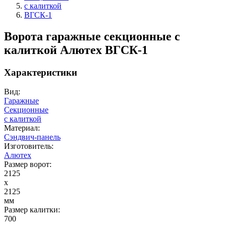
с калиткой
ВГСК-1
Ворота гаражные секционные с
калиткой Алютех ВГСК-1
Характеристики
Вид:
Гаражные
Секционные
с калиткой
Материал:
Сэндвич-панель
Изготовитель:
Алютех
Размер ворот:
2125
x
2125
мм
Размер калитки:
700