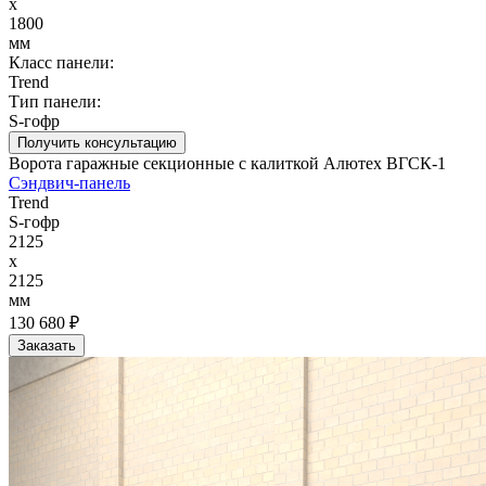
x
1800
мм
Класс панели:
Trend
Тип панели:
S-гофр
Получить консультацию
Ворота гаражные секционные с калиткой Алютех ВГСК-1
Сэндвич-панель
Trend
S-гофр
2125
x
2125
мм
130 680 ₽
Заказать