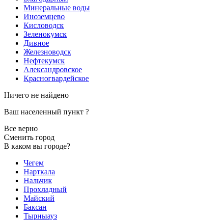
Минеральные воды
Иноземцево
Кисловодск
Зеленокумск
Дивное
Железноводск
Нефтекумск
Александровское
Красногвардейское
Ничего не найдено
Ваш населенный пункт
?
Все верно
Сменить город
В каком вы городе?
Чегем
Нарткала
Нальчик
Прохладный
Майский
Баксан
Тырныауз