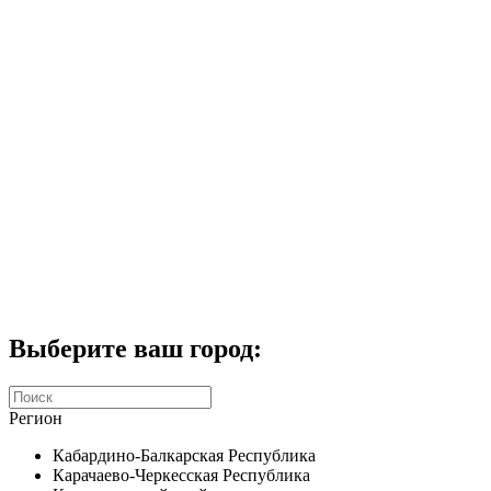
Комплекты домофонов
СКУД
Домофоны CTV
Портфолио
Услуги
Акции
Калькулятор
Контакты
Заказать звонок
Выберите ваш город:
Регион
Кабардино-Балкарская Республика
Карачаево-Черкесская Республика