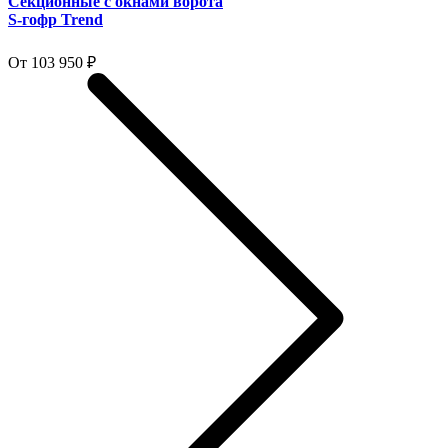
Секционные с окнами ворота
S-гофр Trend
От 103 950 ₽