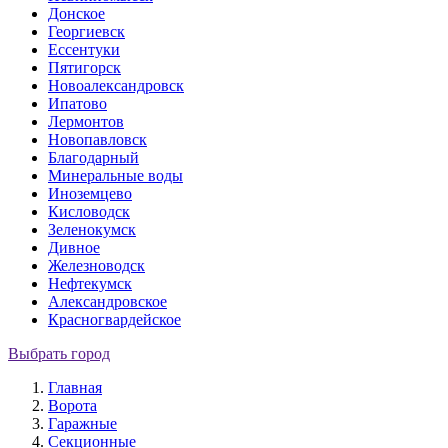
Донское
Георгиевск
Ессентуки
Пятигорск
Новоалександровск
Ипатово
Лермонтов
Новопавловск
Благодарный
Минеральные воды
Иноземцево
Кисловодск
Зеленокумск
Дивное
Железноводск
Нефтекумск
Александровское
Красногвардейское
Выбрать город
Главная
Ворота
Гаражные
Секционные