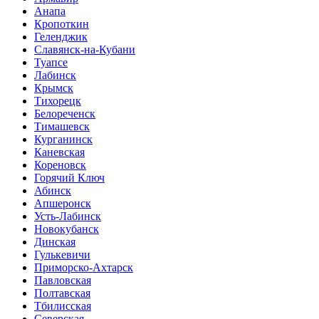
Анапа
Кропоткин
Геленджик
Славянск-на-Кубани
Туапсе
Лабинск
Крымск
Тихорецк
Белореченск
Тимашевск
Курганинск
Каневская
Кореновск
Горячий Ключ
Абинск
Апшеронск
Усть-Лабинск
Новокубанск
Динская
Гулькевичи
Приморско-Ахтарск
Павловская
Полтавская
Тбилисская
Северская