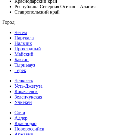
Краснодарский край
Республика Северная Осетия – Алания
Ставропольский край
Город
Чегем
Нарткала
Нальчик
Прохладный
Майский
Баксан
Тырныауз
Терек
Черкесск
Усть-Джегута
Карачаевск
Зеленчукская
Учкекен
Сочи
Адлер
Краснодар
Новороссийск
Армавир