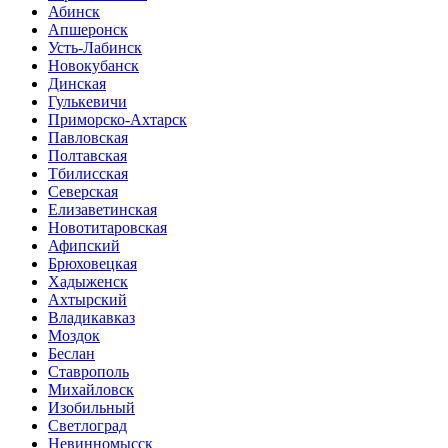
Абинск
Апшеронск
Усть-Лабинск
Новокубанск
Динская
Гулькевичи
Приморско-Ахтарск
Павловская
Полтавская
Тбилисская
Северская
Елизаветинская
Новотитаровская
Афипский
Брюховецкая
Хадыженск
Ахтырский
Владикавказ
Моздок
Беслан
Ставрополь
Михайловск
Изобильный
Светлоград
Невинномысск